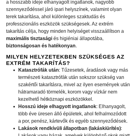
a hosszabb ideje elhanyagolt ingatlanok, nagyobb
szennyeződéssel járó ipari helyszínek, valamint olyan
terek takarítása, ahol különleges szaktudás és
professzionális eszközök szükségesek. Az extrém
takarítás célja, hogy minden helyiséget visszaállítson a
maximális tisztasági
és higiéniai állapotába,
biztonságosan és hatékonyan
.
MILYEN HELYZETEKBEN SZÜKSÉGES AZ
EXTRÉM TAKARÍTÁS?
Katasztrófák után
: Tűzesetek, áradások vagy más
természeti katasztrófák után sokszor szükség van
szakértői takarításra, mivel az ilyen események után
hátramaradó törmelék, korom vagy vízkár nem
kezelhető hétköznapi eszközökkel.
Hosszú ideje elhagyott ingatlanok
: Elhanyagolt,
több éve üresen álló épületek, ahol felhalmozódott
a por, penész, kártevők és egyéb szennyeződések.
Lakások rendkívüli állapotban (lakáskiürítés)
:
Lakások vagy házak, amelyek különböző okok miatt