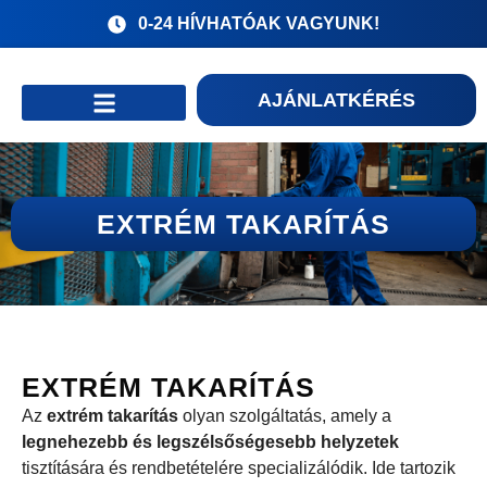
0-24 HÍVHATÓAK VAGYUNK!
AJÁNLATKÉRÉS
Gyakori kérdések
EXTRÉM TAKARÍTÁS
EXTRÉM TAKARÍTÁS
Az
extrém takarítás
olyan szolgáltatás, amely a
legnehezebb és legszélsőségesebb helyzetek
tisztítására és rendbetételére specializálódik. Ide tartozik